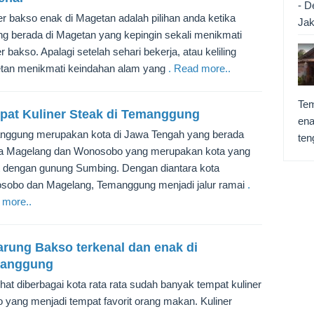
- D
er bakso enak di Magetan adalah pilihan anda ketika
Jak
g berada di Magetan yang kepingin sekali menikmati
er bakso. Apalagi setelah sehari bekerja, atau keliling
tan menikmati keindahan alam yang
. Read more..
Tem
pat Kuliner Steak di Temanggung
ena
nggung merupakan kota di Jawa Tengah yang berada
ten
ra Magelang dan Wonosobo yang merupakan kota yang
 dengan gunung Sumbing. Dengan diantara kota
sobo dan Magelang, Temanggung menjadi jalur ramai
.
 more..
arung Bakso terkenal dan enak di
anggung
lihat diberbagai kota rata rata sudah banyak tempat kuliner
 yang menjadi tempat favorit orang makan. Kuliner