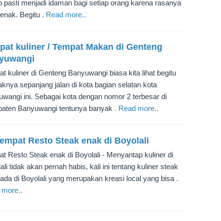
 pasti menjadi idaman bagi setiap orang karena rasanya
enak. Begitu
. Read more..
pat kuliner / Tempat Makan di Genteng
yuwangi
t kuliner di Genteng Banyuwangi biasa kita lihat begitu
knya sepanjang jalan di kota bagian selatan kota
wangi ini. Sebagai kota dengan nomor 2 terbesar di
paten Banyuwangi tentunya banyak
. Read more..
empat Resto Steak enak di Boyolali
t Resto Steak enak di Boyolali - Menyantap kuliner di
ali tidak akan pernah habis, kali ini tentang kuliner steak
ada di Boyolali yang merupakan kreasi local yang bisa
.
 more..