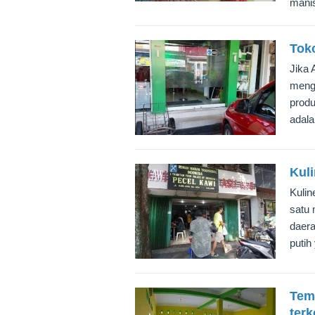
manis
Tok
Jika 
meng
produ
adala
Kuli
Kulin
satu 
daera
putih
Tem
terk