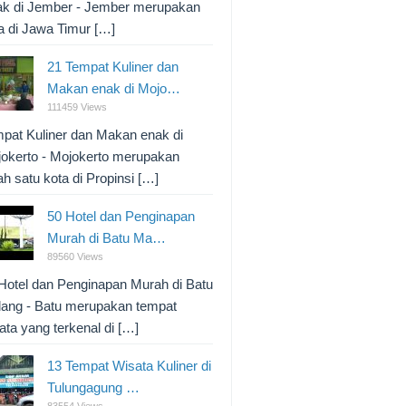
k di Jember - Jember merupakan
a di Jawa Timur […]
21 Tempat Kuliner dan
Makan enak di Mojo…
111459 Views
pat Kuliner dan Makan enak di
okerto - Mojokerto merupakan
ah satu kota di Propinsi […]
50 Hotel dan Penginapan
Murah di Batu Ma…
89560 Views
Hotel dan Penginapan Murah di Batu
ang - Batu merupakan tempat
ata yang terkenal di […]
13 Tempat Wisata Kuliner di
Tulungagung …