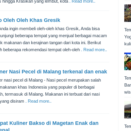
 hingga Krasikan yang lembut, kota
. Read more..
o Oleh Oleh Khas Gresik
Anda ingin membeli oleh-oleh khas Gresik, Anda bisa
Tem
unjungi beberapa tempat yang menjual berbagai macam
Yo
k makanan dan kerajinan tangan dari kota ini. Berikut
kul
h beberapa rekomendasi tempat oleh-oleh
. Read more..
ner Nasi Pecel di Malang terkenal dan enak
Tem
er nasi pecel di Malang - Nasi pecel merupakan salah
Ban
makanan khas Indonesia yang populer di berbagai
wis
h, termasuk di Malang. Makanan ini terbuat dari nasi
 yang disiram
. Read more..
pat Kuliner Bakso di Magetan Enak dan
Tem
enal