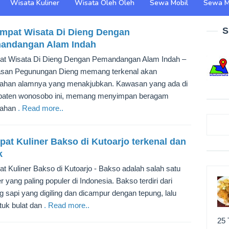
Wisata Kuliner
Wisata Oleh Oleh
Sewa Mobil
Sewa M
S
empat Wisata Di Dieng Dengan
andangan Alam Indah
at Wisata Di Dieng Dengan Pemandangan Alam Indah –
san Pegunungan Dieng memang terkenal akan
dahan alamnya yang menakjubkan. Kawasan yang ada di
paten wonosobo ini, memang menyimpan beragam
dahan
. Read more..
at Kuliner Bakso di Kutoarjo terkenal dan
k
t Kuliner Bakso di Kutoarjo - Bakso adalah salah satu
er yang paling populer di Indonesia. Bakso terdiri dari
g sapi yang digiling dan dicampur dengan tepung, lalu
tuk bulat dan
. Read more..
25 