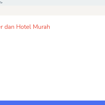
/>
r dan Hotel Murah